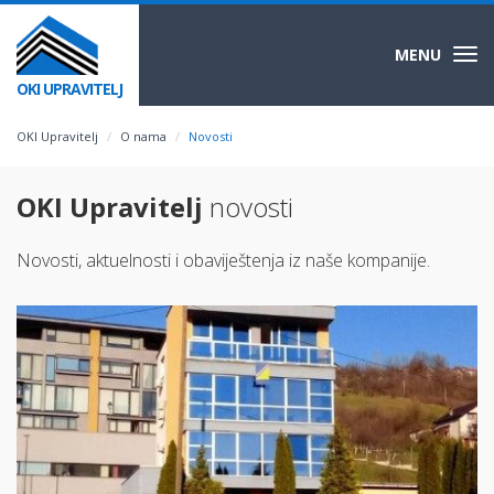
MENU
Togg
navi
OKI UPRAVITELJ
OKI Upravitelj
O nama
Novosti
OKI Upravitelj
novosti
Novosti, aktuelnosti i obaviještenja iz naše kompanije.