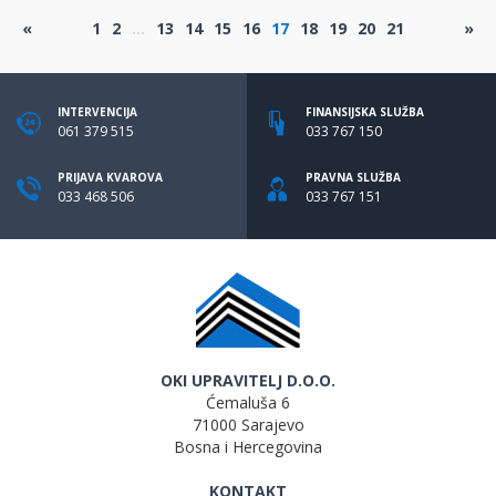
«
1
2
...
13
14
15
16
17
18
19
20
21
»
INTERVENCIJA
FINANSIJSKA SLUŽBA
061 379 515
033 767 150
PRIJAVA KVAROVA
PRAVNA SLUŽBA
033 468 506
033 767 151
OKI UPRAVITELJ D.O.O.
Ćemaluša 6
71000 Sarajevo
Bosna i Hercegovina
KONTAKT