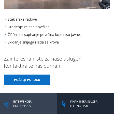
Staklarske radove;
Uređenje zelene površine;
Čišćenje i sapiranje površina koje nisu javne;
Skidanje snijega i leda sa krova.
Zainteresirani ste za naše usluge?
Kontaktirajte nas odmah!
POŠALJI PORUKU
INTERVENCIJA
FINANSIJSKA SLUŽBA
061 379 515
033 767 150