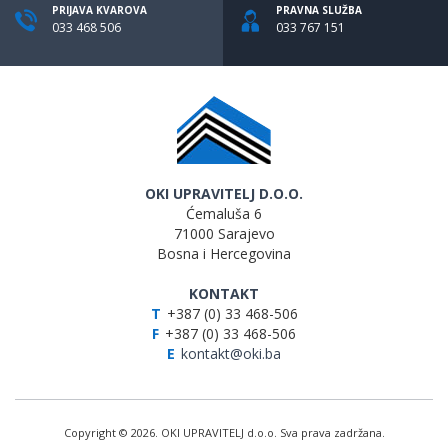
PRIJAVA KVAROVA
PRAVNA SLUŽBA
033 468 506
033 767 151
OKI UPRAVITELJ D.O.O.
Ćemaluša 6
71000 Sarajevo
Bosna i Hercegovina
KONTAKT
T
+387 (0) 33 468-506
F
+387 (0) 33 468-506
E
kontakt@oki.ba
Copyright © 2026. OKI UPRAVITELJ d.o.o. Sva prava zadržana.