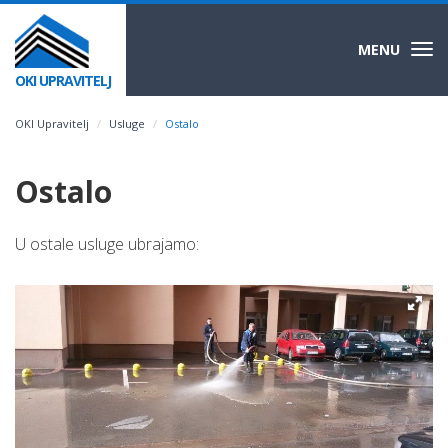
MENU
Togg
navi
OKI UPRAVITELJ
OKI Upravitelj
Usluge
Ostalo
Ostalo
U ostale usluge ubrajamo: