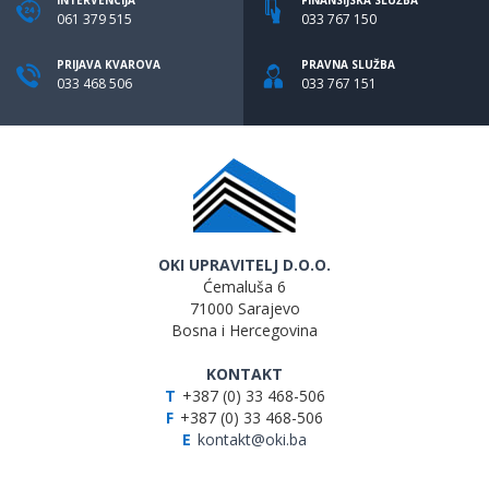
INTERVENCIJA
FINANSIJSKA SLUŽBA
061 379 515
033 767 150
PRIJAVA KVAROVA
PRAVNA SLUŽBA
033 468 506
033 767 151
OKI UPRAVITELJ D.O.O.
Ćemaluša 6
71000 Sarajevo
Bosna i Hercegovina
KONTAKT
T
+387 (0) 33 468-506
F
+387 (0) 33 468-506
E
kontakt@oki.ba