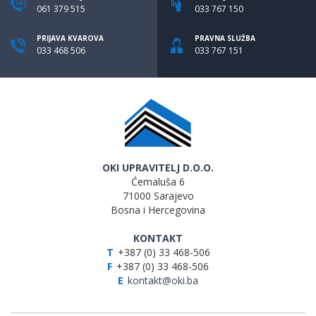
061 379 515
033 767 150
PRIJAVA KVAROVA
PRAVNA SLUŽBA
033 468 506
033 767 151
OKI UPRAVITELJ D.O.O.
Ćemaluša 6
71000 Sarajevo
Bosna i Hercegovina
KONTAKT
T
+387 (0) 33 468-506
F
+387 (0) 33 468-506
E
kontakt@oki.ba