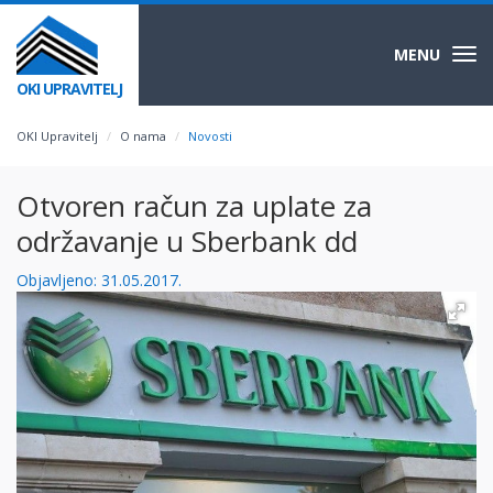
MENU
Togg
navi
OKI UPRAVITELJ
OKI Upravitelj
O nama
Novosti
Otvoren račun za uplate za
održavanje u Sberbank dd
Objavljeno: 31.05.2017.