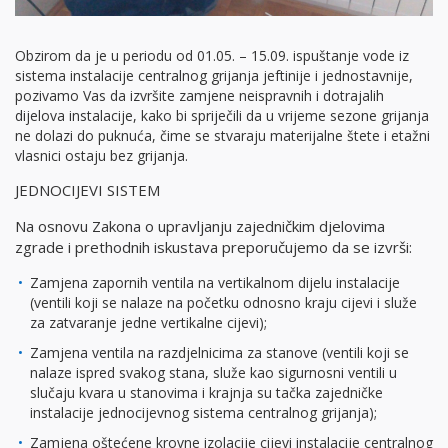
Obzirom da je u periodu od 01.05. – 15.09. ispuštanje vode iz
sistema instalacije centralnog grijanja jeftinije i jednostavnije,
pozivamo Vas da izvršite zamjene neispravnih i dotrajalih
dijelova instalacije, kako bi spriječili da u vrijeme sezone grijanja
ne dolazi do puknuća, čime se stvaraju materijalne štete i etažni
vlasnici ostaju bez grijanja.
JEDNOCIJEVI SISTEM
Na osnovu Zakona o upravljanju zajedničkim djelovima
zgrade i prethodnih iskustava preporučujemo da se izvrši:
Zamjena zapornih ventila na vertikalnom dijelu instalacije
(ventili koji se nalaze na početku odnosno kraju cijevi i služe
za zatvaranje jedne vertikalne cijevi);
Zamjena ventila na razdjelnicima za stanove (ventili koji se
nalaze ispred svakog stana, služe kao sigurnosni ventili u
slučaju kvara u stanovima i krajnja su tačka zajedničke
instalacije jednocijevnog sistema centralnog grijanja);
Zamjena oštećene krovne izolacije cijevi instalacije centralnog