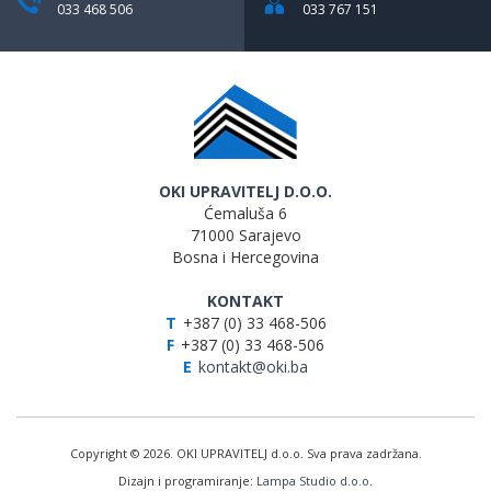
033 468 506
033 767 151
OKI UPRAVITELJ D.O.O.
Ćemaluša 6
71000 Sarajevo
Bosna i Hercegovina
KONTAKT
T
+387 (0) 33 468-506
F
+387 (0) 33 468-506
E
kontakt@oki.ba
Copyright © 2026. OKI UPRAVITELJ d.o.o. Sva prava zadržana.
Dizajn i programiranje:
Lampa Studio d.o.o.