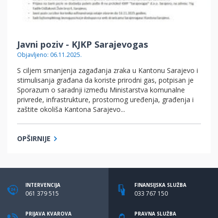
Javni poziv - KJKP Sarajevogas
Objavljeno: 06.11.2025.
S ciljem smanjenja zagađanja zraka u Kantonu Sarajevo i
stimulisanja građana da koriste prirodni gas, potpisan je
Sporazum o saradnji između Ministarstva komunalne
privrede, infrastrukture, prostornog uređenja, građenja i
zaštite okoliša Kantona Sarajevo...
OPŠIRNIJE
INTERVENCIJA
FINANSIJSKA SLUŽBA
061 379 515
033 767 150
PRIJAVA KVAROVA
PRAVNA SLUŽBA