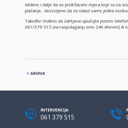
Molimo i dalje da se pridržavate mjera koje su na sna
plaćanje
, dozvoljeno da se nalazi samo jedna osoba
Također molimo da zahtjeve upućujte putem telefo
061/379-515 (na raspolaganju smo 24h dnevno) ili n
ARHIVA
INTERVENCIJA
061 379 515