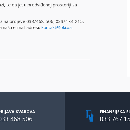
zi, te da je,
u predviđenoj prostoriji za
.
na na brojeve 033/468-506, 033/473-215,
a našu e-mail adresu
kontakt@oki.ba
.
PRIJAVA KVAROVA
FINANSIJSKA S
033 468 506
033 767 1