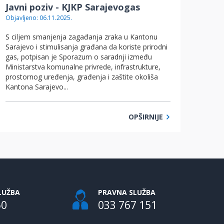
Javni poziv - KJKP Sarajevogas
Objavljeno: 06.11.2025.
S ciljem smanjenja zagađanja zraka u Kantonu
Sarajevo i stimulisanja građana da koriste prirodni
gas, potpisan je Sporazum o saradnji između
Ministarstva komunalne privrede, infrastrukture,
prostornog uređenja, građenja i zaštite okoliša
Kantona Sarajevo...
OPŠIRNIJE
LUŽBA
PRAVNA SLUŽBA
50
033 767 151