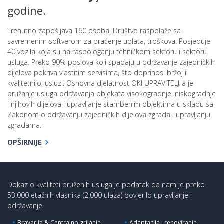
godine.
Trenutno zapošljava 160 osoba. Društvo raspolaže sa
savremenim softverom za praćenje uplata, troškova. Posjeduje
40 vozila koja su na raspologanju tehničkom sektoru i sektoru
usluga. Preko 90% poslova koji spadaju u održavanje zajedničkih
dijelova pokriva vlastitim servisima, što doprinosi bržoj i
kvalitetnijoj usluzi. Osnovna djelatnost OKI UPRAVITELJ-a je
pružanje usluga održavanja objekata visokogradnje, niskogradnje
i njihovih dijelova i upravljanje stambenim objektima u skladu sa
Zakonom o održavanju zajedničkih dijelova zgrada i upravljanju
zgradama.
OPŠIRNIJE
Dokaz o kvaliteti pruženih usluga je podatak da nam je preko
53.000 etažnih vlasnika (2.000 ulaza) povjerilo upravljanje i
održavanje.
Bravarija & Centralno grijanje
Adaptacija i renoviranje