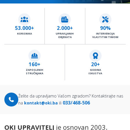
53.000+
2.000+
90%
KORISNIKA
UPRAVLJANIH
INTERVENCIJA
OBJEKATA
VLASTITIM TIMOM
160+
20+
ZAPOSLENIH
GODINA
STRUČNJAKA
ISKUSTVA
Želite da upravljamo Vašom zgradom? Kontaktirajte nas
033/468-506
na
kontakt@oki.ba
ili
OKI UPRAVITELJ
je osnovan 2003.