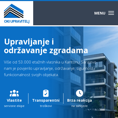
MENU
Togg
navi
OKI UPRAVITELJ
Upravljanje i
održavanje zgradama
Više od 53.000 etažnih vlasnika u Kantonu Sarajevo
nam je povjerilo upravljanje, održavanje, sigurnost i
funkcionalnost svojih objekata.
Vlastite
Transparentni
Brza reakcija
servisne ekipe
troškovi
na zahtjeve